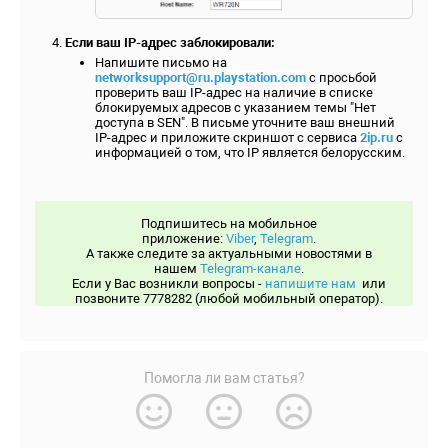
Если ваш IP-адрес заблокировали:
Напишите письмо на
networksupport@ru.playstation.com
с просьбой
проверить ваш IP-адрес на наличие в списке
блокируемых адресов с указанием темы "Нет
доступа в SEN". В письме уточните ваш внешний
IP-адрес и приложите скриншот с сервиса
2ip.ru
с
информацией о том, что IP является белорусским.
Подпишитесь на мобильное
приложение:
Viber
,
Telegram
.
А также следите за актуальными новостями в
нашем
Telegram-канале
.
Если у Вас возникли вопросы -
напишите нам
или
позвоните 7778282 (любой мобильный оператор).
Помогла ли вам статья?